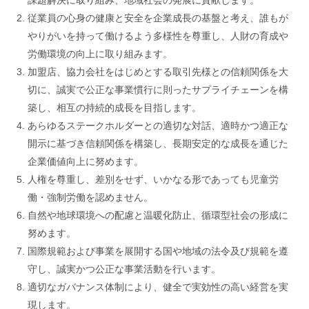
従業員の心身の健康と安全を企業成長の基盤と考え、誰もが
やりがいを持って働けるよう多様性を尊重し、人財の育成や
労働環境の向上に取り組みます。
加盟店、協力会社をはじめとする取引先様との信頼関係を大
切に、誠実で公正な事業慣行に則ったサプライチェーンを構
築し、相互の持続的成長を目指します。
あらゆるステークホルダーとの適切な対話、適時かつ適正な
開示に基づき信頼関係を構築し、長期安定的な成長を通じた
企業価値向上に努めます。
人権を尊重し、差別をせず、いかなる形であっても児童労
働・強制労働を認めません。
自然や地球環境への配慮と温暖化防止、循環型社会の形成に
努めます。
国際規範および事業を展開する国や地域の法令及び規範を遵
守し、誠実かつ公正な事業活動を行います。
適切なガバナンス体制により、健全で実効性の高い経営を実
現します。