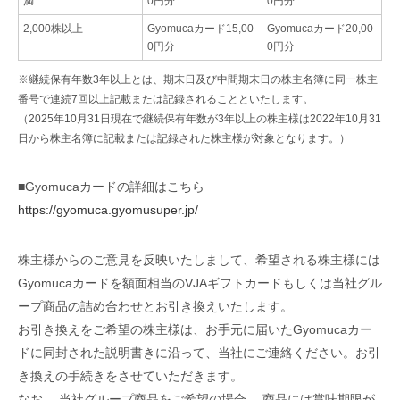
満
0円分
0円分
2,000株以上
Gyomucaカード15,00
Gyomucaカード20,00
0円分
0円分
※継続保有年数3年以上とは、期末日及び中間期末日の株主名簿に同一株主
番号で連続7回以上記載または記録されることといたします。
（2025年10月31日現在で継続保有年数が3年以上の株主様は2022年10月31
日から株主名簿に記載または記録された株主様が対象となります。）
■Gyomucaカードの詳細はこちら
https://gyomuca.gyomusuper.jp/
株主様からのご意見を反映いたしまして、希望される株主様には
Gyomucaカードを額面相当のVJAギフトカードもしくは当社グル
ープ商品の詰め合わせとお引き換えいたします。
お引き換えをご希望の株主様は、お手元に届いたGyomucaカー
ドに同封された説明書きに沿って、当社にご連絡ください。お引
き換えの手続きをさせていただきます。
なお、 当社グループ商品をご希望の場合、 商品には賞味期限が