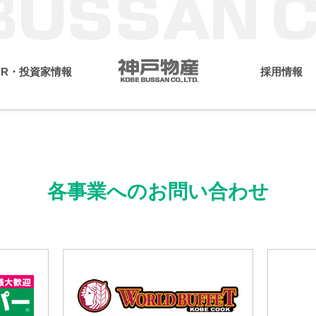
IR・投資家情報
採用情報
ージ
メッセージ
サステナビリティへの取り組み
神戸物産グループ 理念
IRライブラリー
会社概要
中期経営計画
環境
TCFD
の特徴
ニュース
業務スーパー事業
有価証券報告書
外食・中食事業
株主総会
エコ再生エネル
社
所在地
次情報
財務情報
株主優待
各事業へのお問い合わせ