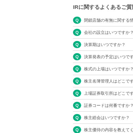
IRに関するよくあるご質
Q
閉鎖店舗の有無に関する
Q
会社の設立はいつですか
Q
決算期はいつですか？
Q
決算発表の予定はいつで
Q
株式の上場はいつですか
Q
株主名簿管理人はどこで
Q
上場証券取引所はどこで
Q
証券コードは何番ですか
Q
株主総会はいつですか？
Q
株主優待の内容を教えて