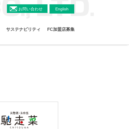
お問い合わせ
English
サステナビリティ
FC加盟店募集
組織図
IRポリシー
社会
電子公告
ガバナンス
ギー事業
株価情報
免責事項
株主メモ