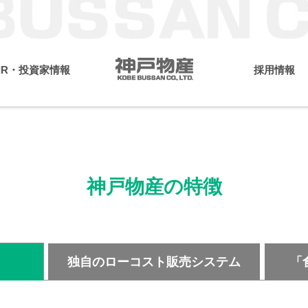
IR・投資家情報
採用情報
ージ
メッセージ
サステナビリティへの取り組み
神戸物産グループ 理念
IRライブラリー
会社概要
中期経営計画
環境
TCFD
の特徴
ニュース
業務スーパー事業
有価証券報告書
外食・中食事業
株主総会
エコ再生エネル
社
所在地
次情報
財務情報
株主優待
神戸物産の特徴
独自のローコスト販売システム
「