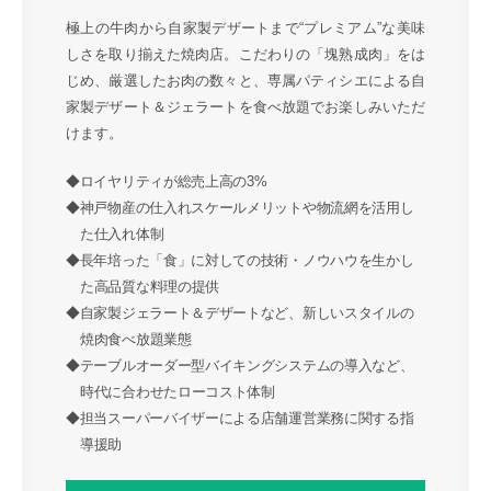
極上の牛肉から自家製デザートまで“プレミアム”な美味
しさを取り揃えた焼肉店。こだわりの「塊熟成肉」をは
じめ、厳選したお肉の数々と、専属パティシエによる自
家製デザート＆ジェラートを食べ放題でお楽しみいただ
けます。
◆ロイヤリティが総売上高の3%
◆神戸物産の仕入れスケールメリットや物流網を活用し
た仕入れ体制
◆長年培った「食」に対しての技術・ノウハウを生かし
た高品質な料理の提供
◆自家製ジェラート＆デザートなど、新しいスタイルの
焼肉食べ放題業態
◆テーブルオーダー型バイキングシステムの導入など、
時代に合わせたローコスト体制
◆担当スーパーバイザーによる店舗運営業務に関する指
導援助