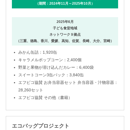
（期間：2024年11月～2025年10月）
2025年6月
子ども食堂地域
ネットワーク９拠点
（三重、徳島、香川、愛媛、高知、佐賀、長崎、大分、宮崎）
みかん缶詰：1,920缶
キャラメルポップコーン：2,400個
野菜と果物が溶け込んだカレー：6,400袋
スイートコーン3缶パック：3,840缶
エフピコ協賛 お弁当容器セット 弁当容器・汁物容器：
28,260セット
エフピコ協賛 その他（書籍）
エコバッグプロジェクト